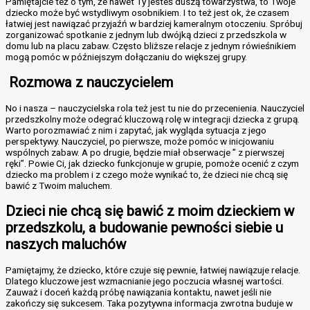
Pamiętajcie też o tym, że nawet Ty jesteś duszą towarzystwa, to Twoje
dziecko może być wstydliwym osobnikiem. I to też jest ok, że czasem
łatwiej jest nawiązać przyjaźń w bardziej kameralnym otoczeniu. Spróbuj
zorganizować spotkanie z jednym lub dwójką dzieci z przedszkola w
domu lub na placu zabaw. Często bliższe relacje z jednym rówieśnikiem
mogą pomóc w późniejszym dołączaniu do większej grupy.
Rozmowa z nauczycielem
No i nasza – nauczycielska rola też jest tu nie do przecenienia. Nauczyciel
przedszkolny może odegrać kluczową rolę w integracji dziecka z grupą.
Warto porozmawiać z nim i zapytać, jak wygląda sytuacja z jego
perspektywy. Nauczyciel, po pierwsze, może pomóc w inicjowaniu
wspólnych zabaw. A po drugie, będzie miał obserwacje ” z pierwszej
ręki”. Powie Ci, jak dziecko funkcjonuje w grupie, pomoże ocenić z czym
dziecko ma problem i z czego może wynikać to, że dzieci nie chcą się
bawić z Twoim maluchem.
Dzieci nie chcą się bawić z moim dzieckiem w
przedszkolu
, a
budowanie pewności siebie
u
naszych maluchów
Pamiętajmy, że dziecko, które czuje się pewnie, łatwiej nawiązuje relacje.
Dlatego kluczowe jest wzmacnianie jego poczucia własnej wartości.
Zauważ i doceń każdą próbę nawiązania kontaktu, nawet jeśli nie
zakończy się sukcesem. Taka pozytywna informacja zwrotna buduje w